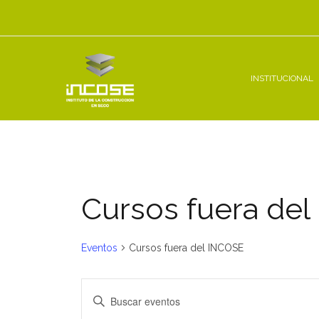
Ir
al
contenido
INSTITUCIONAL
Cursos fuera de
Eventos
Cursos fuera del INCOSE
Navegación
Introduce
la