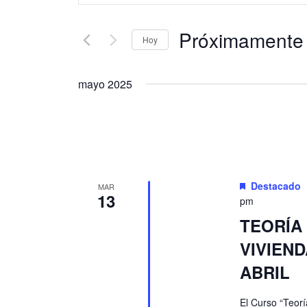
de
palabra
búsqueda
Próximamente
clave.
Hoy
Busca
y
Seleccionar
Eventos
fecha.
mayo 2025
vistas
para
la
de
palabra
clave.
Eventos
Destacado
MAR
13
pm
TEORÍA
VIVIEND
ABRIL
El Curso “Teorí