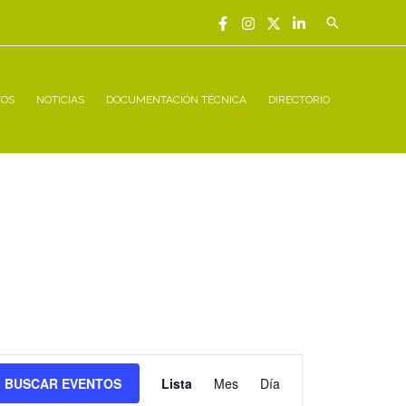
Buscar
TOS
NOTICIAS
DOCUMENTACIÓN TÉCNICA
DIRECTORIO
Navegación
BUSCAR EVENTOS
Lista
Mes
Día
de