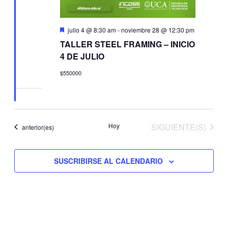
Destacado
julio 4 @ 8:30 am
-
noviembre 28 @ 12:30 pm
TALLER STEEL FRAMING – INICIO
4 DE JULIO
$550000
EVENTOS
Hoy
SIGUIENTE(S)
Eventos
anterior(es)
SUSCRIBIRSE AL CALENDARIO