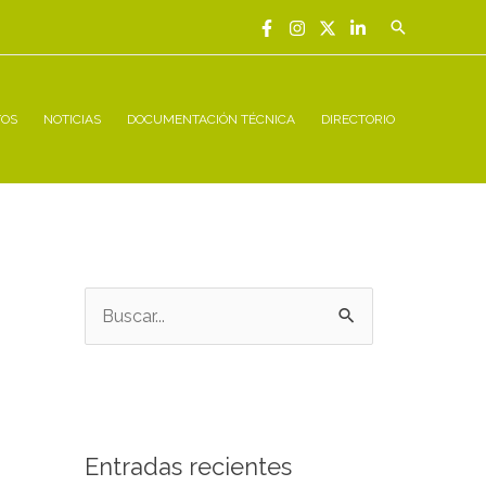
Buscar
TOS
NOTICIAS
DOCUMENTACIÓN TÉCNICA
DIRECTORIO
B
u
s
c
a
Entradas recientes