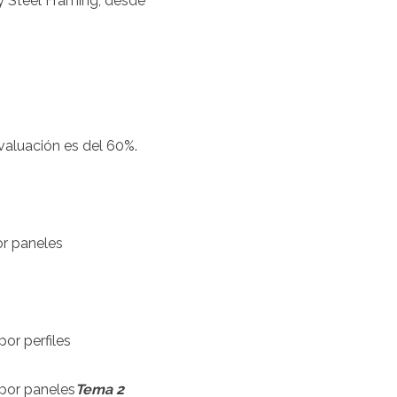
y Steel Framing, desde
valuación es del 60%.
or paneles
or perfiles
 por paneles
Tema 2