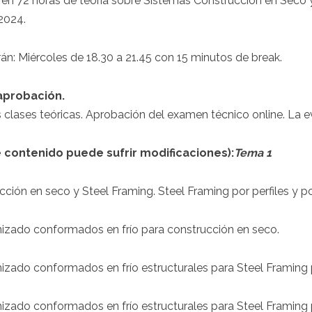
á en 72 horas de teoría sobre Sistemas Construcción en Seco 
2024.
án: Miércoles de 18.30 a 21.45 con 15 minutos de break.
aprobación.
s clases teóricas. Aprobación del examen técnico online. La e
 contenido puede sufrir modificaciones):
Tema 1
cción en seco y Steel Framing. Steel Framing por perfiles y p
anizado conformados en frío para construcción en seco.
nizado conformados en frío estructurales para Steel Framing p
nizado conformados en frío estructurales para Steel Framing