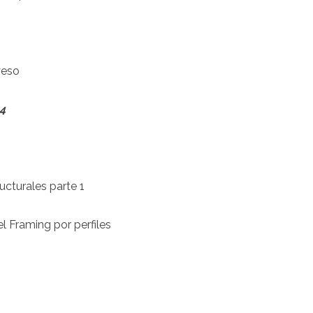
yeso
4
ucturales parte 1
l Framing por perfiles