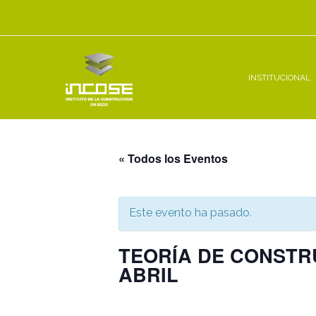
Ir
al
contenido
INSTITUCIONAL
« Todos los Eventos
Este evento ha pasado.
TEORÍA DE CONSTRU
ABRIL