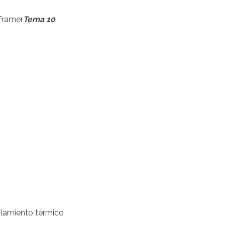
Framer
Tema 10
slamiento térmico