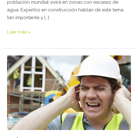
población mundial vivirá en zonas con escasez de
agua. Expertos en construcción hablan de este tema
tan importante y […]
Leer más »
CÓMO
IMPACTA
LA
CONSTRUCCION
EN
LA
CONTAMINACIÓN
SONORA
DE
LOS
HABITANTES