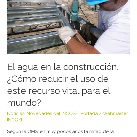
construcción.
¿Cómo
reducir
el
uso
de
este
recurso
vital
El agua en la construcción.
para
¿Cómo reducir el uso de
el
mundo?
este recurso vital para el
mundo?
Noticias
,
Novedades del INCOSE
,
Portada
/
Webmaster
INCOSE
Según la OMS, en muy pocos años la mitad de la