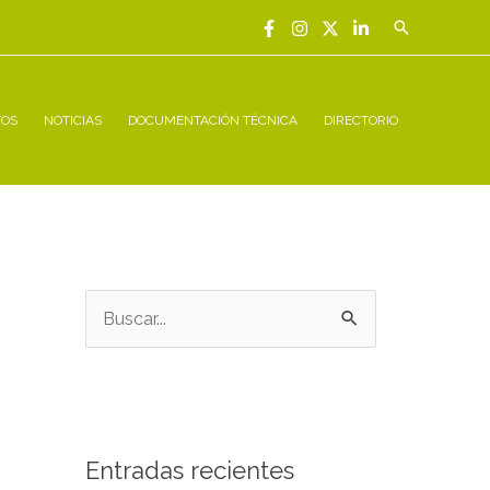
Buscar
TOS
NOTICIAS
DOCUMENTACIÓN TÉCNICA
DIRECTORIO
B
u
s
c
a
Entradas recientes