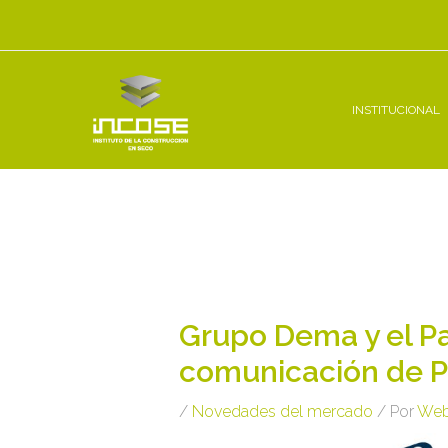
Ir
al
contenido
INSTITUCIONAL
Navegación
de
entradas
Grupo Dema y el P
comunicación de P
/
Novedades del mercado
/ Por
Web