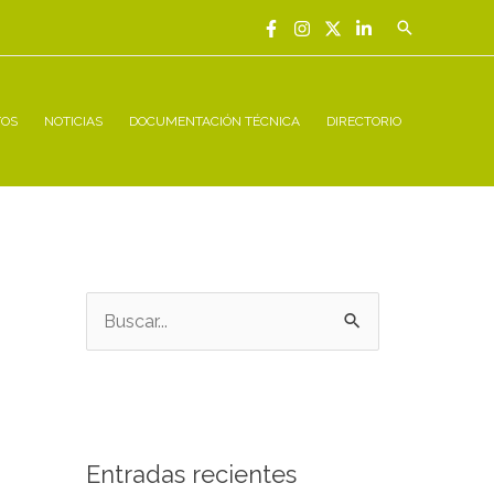
Buscar
TOS
NOTICIAS
DOCUMENTACIÓN TÉCNICA
DIRECTORIO
B
u
s
c
a
Entradas recientes