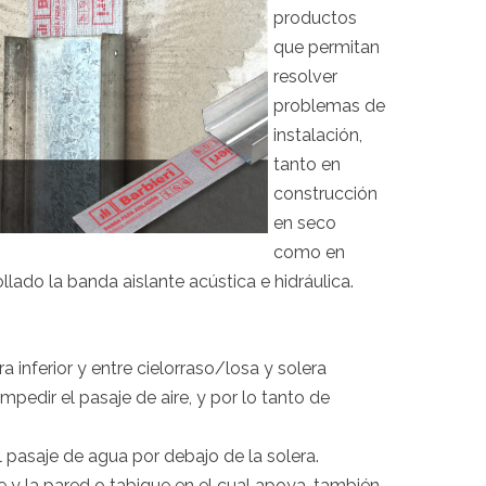
productos
que permitan
resolver
problemas de
instalación,
tanto en
construcción
en seco
como en
llado la banda aislante acústica e hidráulica.
ra inferior y entre cielorraso/losa y solera
pedir el pasaje de aire, y por lo tanto de
 pasaje de agua por debajo de la solera.
 y la pared o tabique en el cual apoya, también