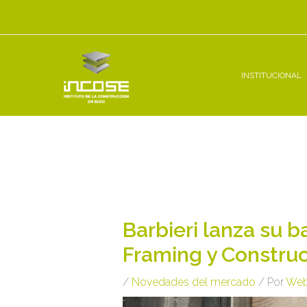
Ir
al
contenido
INSTITUCIONAL
Navegación
de
entradas
Barbieri lanza su b
Framing y Constru
/
Novedades del mercado
/ Por
Web