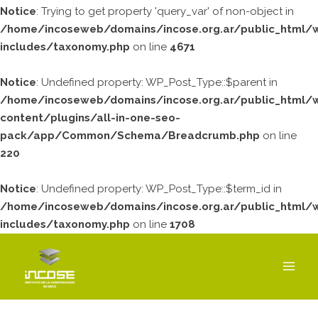
Notice
: Trying to get property 'query_var' of non-object in
/home/incoseweb/domains/incose.org.ar/public_html/
includes/taxonomy.php
on line
4671
Notice
: Undefined property: WP_Post_Type::$parent in
/home/incoseweb/domains/incose.org.ar/public_html/
content/plugins/all-in-one-seo-
pack/app/Common/Schema/Breadcrumb.php
on line
220
Notice
: Undefined property: WP_Post_Type::$term_id in
/home/incoseweb/domains/incose.org.ar/public_html/
includes/taxonomy.php
on line
1708
MAI
MEN
LUNES
MARTES
MIÉRCOLES
JUEVES
VIERNES
SÁBADO
DOMING