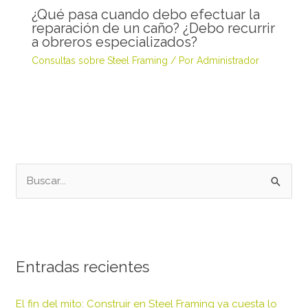
¿Qué pasa cuando debo efectuar la
reparación de un caño? ¿Debo recurrir
a obreros especializados?
Consultas sobre Steel Framing
/ Por
Administrador
B
u
s
c
Entradas recientes
a
r
El fin del mito: Construir en Steel Framing ya cuesta lo