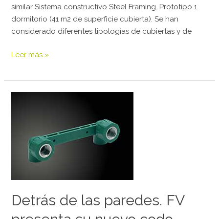
similar Sistema constructivo Steel Framing. Prototipo 1
dormitorio (41 m2 de superficie cubierta). Se han
considerado diferentes tipologías de cubiertas y de
Leer más »
Detrás
de
las
paredes.
FV
presenta
su
nuevo
codo
Detrás de las paredes. FV
doble