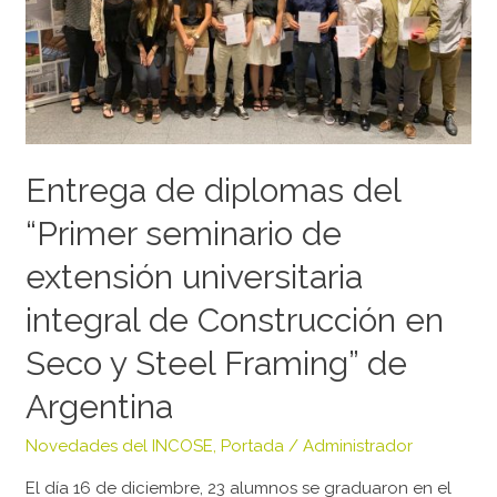
“Primer
seminario
de
extensión
universitaria
integral
de
Entrega de diplomas del
Construcción
“Primer seminario de
en
Seco
extensión universitaria
y
integral de Construcción en
Steel
Framing”
Seco y Steel Framing” de
de
Argentina
Argentina
Novedades del INCOSE
,
Portada
/
Administrador
El día 16 de diciembre, 23 alumnos se graduaron en el