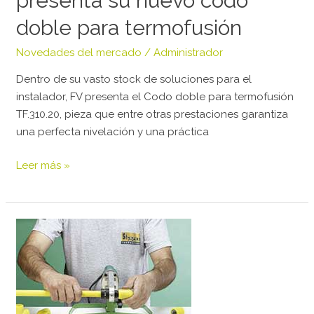
presenta su nuevo codo
para
termofusión
doble para termofusión
Novedades del mercado
/
Administrador
Dentro de su vasto stock de soluciones para el
instalador, FV presenta el Codo doble para termofusión
TF.310.20, pieza que entre otras prestaciones garantiza
una perfecta nivelación y una práctica
Leer más »
SIGAS
Thermofusión.
Nuevo
Diámetro
del
sistema