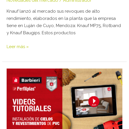
Novedades del mercado
/
Administrador
Mayor
productividad,
Knauf lanzó al mercado sus revoques de alto
menor
rendimiento, elaborados en la planta que la empresa
esfuerzo
tiene en Luján de Cuyo, Mendoza: Knauf MP75, Rotband
y Knauf Baugips. Estos productos
Leer más »
AD
Barbieri
Finalizó
exitosamente
la
auditoría
anual
ISO