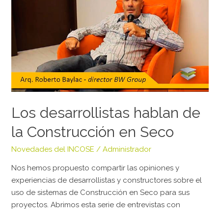
hablan
de
la
Construcción
en
Seco
Los desarrollistas hablan de
la Construcción en Seco
Novedades del INCOSE
/
Administrador
Nos hemos propuesto compartir las opiniones y
experiencias de desarrollistas y constructores sobre el
uso de sistemas de Construcción en Seco para sus
proyectos. Abrimos esta serie de entrevistas con