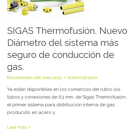
más
seguro
de
SIGAS Thermofusión. Nuevo
conducción
de
Diámetro del sistema más
gas.
seguro de conducción de
gas.
Novedades del mercado
/
Administrador
Ya están disponibles en los comercios del rubro los
tubos y conexiones de 63 mm. de Sigas Thermofusión,
el primer sistema para distribución interna de gas
producido en acero y
Leer más »