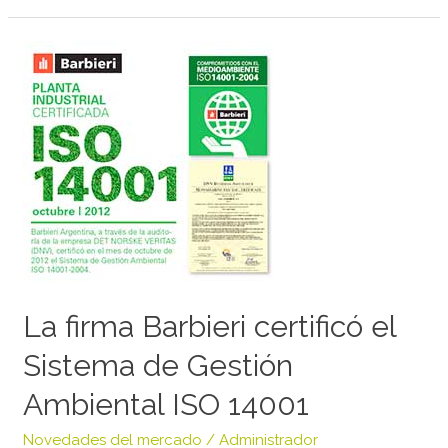
La
firma
Barbieri
certificó
el
Sistema
de
Gestión
Ambiental
ISO
14001
La firma Barbieri certificó el
Sistema de Gestión
Ambiental ISO 14001
Novedades del mercado
/
Administrador