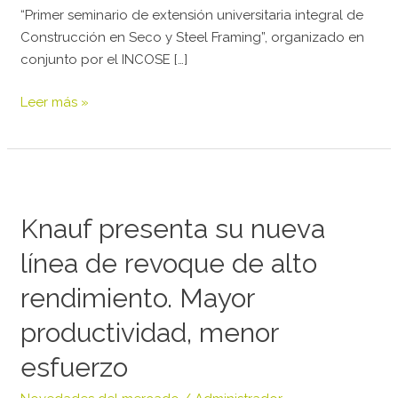
“Primer seminario de extensión universitaria integral de
Construcción en Seco y Steel Framing”, organizado en
conjunto por el INCOSE […]
Leer más »
Knauf
presenta
Knauf presenta su nueva
su
nueva
línea de revoque de alto
línea
de
rendimiento. Mayor
revoque
productividad, menor
de
alto
esfuerzo
rendimiento.