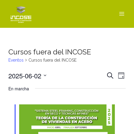
Ir
MAI
al
MEN
contenido
Cursos fuera del INCOSE
Eventos
Cursos fuera del INCOSE
2025-06-02
Navegac
Nav
BUSCAR
DÍA
de
de
Seleccionar
En marcha
vist
fecha.
búsque
de
y
Even
vistas
de
Eventos