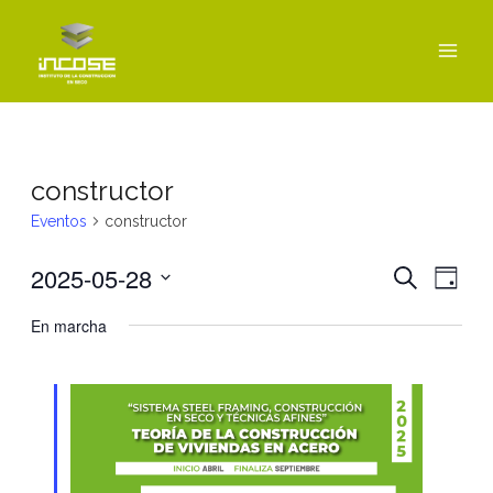
Ir
MAI
al
MEN
contenido
constructor
Eventos
constructor
2025-05-28
Navegac
Nav
BUSCAR
DÍA
de
de
Seleccionar
En marcha
vist
fecha.
búsque
de
y
Even
vistas
de
Eventos