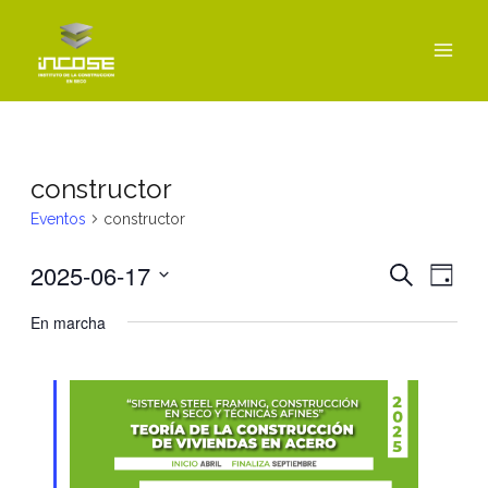
Ir
MAI
al
MEN
contenido
constructor
Eventos
constructor
2025-06-17
Navegac
Nav
BUSCAR
DÍA
de
de
Seleccionar
En marcha
vist
fecha.
búsque
de
y
Even
vistas
de
Eventos