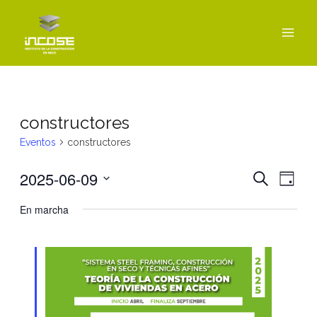
Ir
MAI
al
MEN
contenido
constructores
Eventos
constructores
2025-06-09
Navegac
Nav
BUSCAR
DÍA
de
de
Seleccionar
En marcha
vist
fecha.
búsque
de
y
Even
vistas
de
Eventos