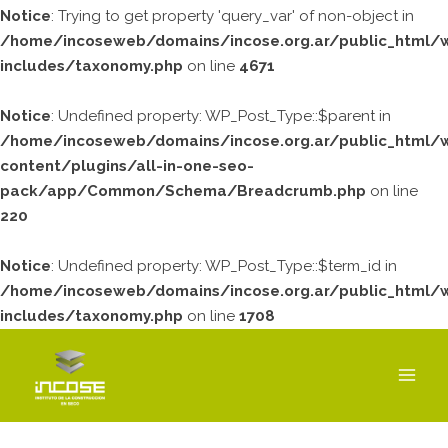
Notice
: Trying to get property 'query_var' of non-object in
/home/incoseweb/domains/incose.org.ar/public_html/
includes/taxonomy.php
on line
4671
Notice
: Undefined property: WP_Post_Type::$parent in
/home/incoseweb/domains/incose.org.ar/public_html/
content/plugins/all-in-one-seo-
pack/app/Common/Schema/Breadcrumb.php
on line
220
Notice
: Undefined property: WP_Post_Type::$term_id in
/home/incoseweb/domains/incose.org.ar/public_html/
includes/taxonomy.php
on line
1708
MAI
MEN
LUNES
MARTES
MIÉRCOLES
JUEVES
VIERNES
SÁBADO
DOMING