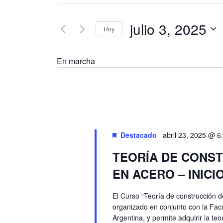
de
palabra
búsqueda
julio 3, 2025
clave.
Hoy
Busca
y
Seleccionar
Eventos
fecha.
En marcha
vistas
para
la
de
palabra
clave.
Eventos
Destacado
abril 23, 2025 @ 6
TEORÍA DE CONST
EN ACERO – INICI
El Curso “Teoría de construcción d
organizado en conjunto con la Facu
Argentina, y permite adquirir la te