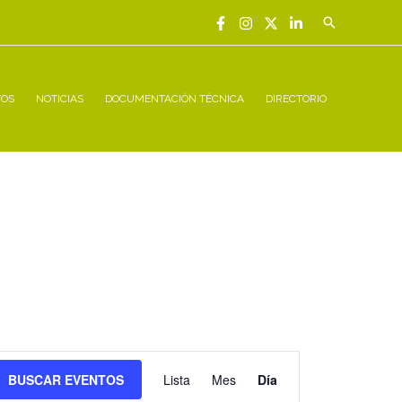
Buscar
TOS
NOTICIAS
DOCUMENTACIÓN TÉCNICA
DIRECTORIO
Navegación
BUSCAR EVENTOS
Lista
Mes
Día
de