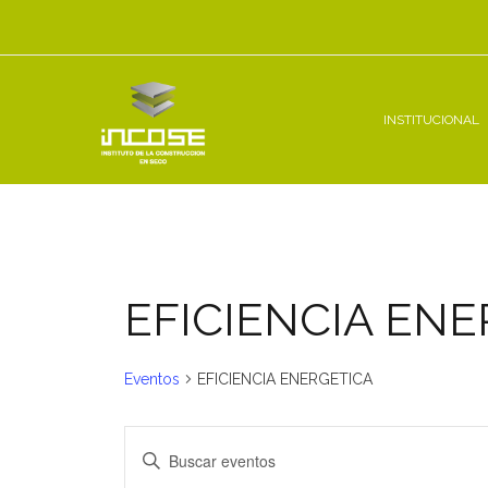
Ir
al
contenido
INSTITUCIONAL
EFICIENCIA ENE
Eventos
EFICIENCIA ENERGETICA
Navegación
Introduce
la