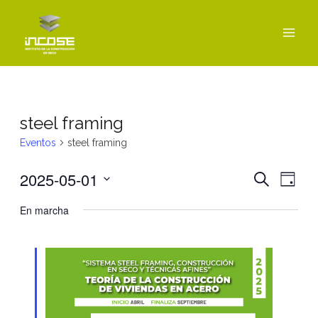
Ir
MAI
al
MEN
contenido
steel framing
Eventos
steel framing
2025-05-01
Navegac
Nav
BUSCAR
DÍA
de
de
Seleccionar
En marcha
vist
fecha.
búsque
de
y
Even
vistas
de
Eventos