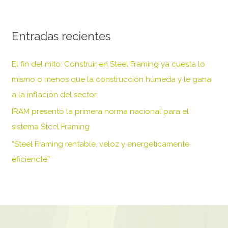
s
c
Entradas recientes
a
r
El fin del mito: Construir en Steel Framing ya cuesta lo
p
mismo o menos que la construcción húmeda y le gana
o
a la inflación del sector
r
IRAM presentó la primera norma nacional para el
:
sistema Steel Framing
“Steel Framing rentable, veloz y energeticamente
eficiencte”