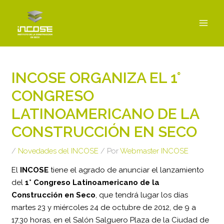
Ir
MAI
al
MEN
contenido
Navegación
de
INCOSE ORGANIZA EL 1°
entradas
CONGRESO
LATINOAMERICANO DE LA
CONSTRUCCIÓN EN SECO
/
Novedades del INCOSE
/ Por
Webmaster INCOSE
El
INCOSE
tiene el agrado de anunciar el lanzamiento
del
1° Congreso Latinoamericano de la
Construcción en Seco
, que tendrá lugar los días
martes 23 y miércoles 24 de octubre de 2012, de 9 a
17.30 horas, en el Salón Salguero Plaza de la Ciudad de