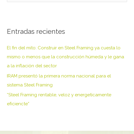
u
s
c
Entradas recientes
a
r
El fin del mito: Construir en Steel Framing ya cuesta lo
p
mismo o menos que la construcción húmeda y le gana
o
a la inflación del sector
r
IRAM presentó la primera norma nacional para el
:
sistema Steel Framing
“Steel Framing rentable, veloz y energeticamente
eficiencte”