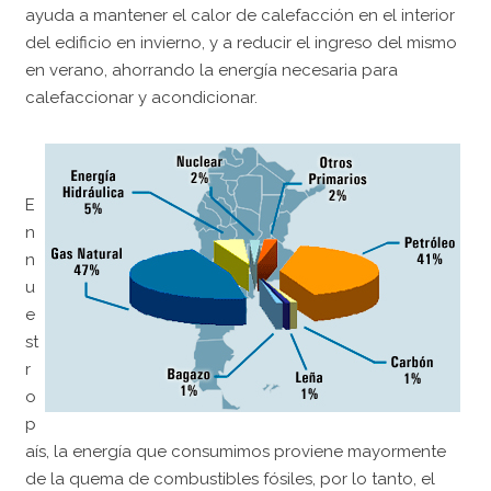
ayuda a mantener el calor de calefacción en el interior
del edificio en invierno, y a reducir el ingreso del mismo
en verano, ahorrando la energía necesaria para
calefaccionar y acondicionar.
E
n
n
u
e
st
r
o
p
aís, la energía que consumimos proviene mayormente
de la quema de combustibles fósiles, por lo tanto, el