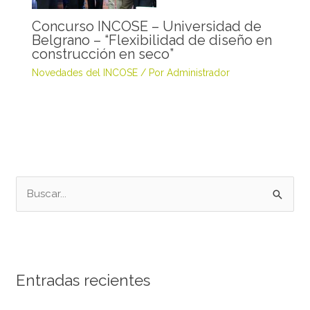
Concurso INCOSE – Universidad de
Belgrano – “Flexibilidad de diseño en
construcción en seco”
Novedades del INCOSE
/ Por
Administrador
B
u
s
c
Entradas recientes
a
r