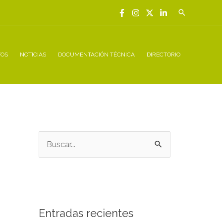
Buscar
TOS
NOTICIAS
DOCUMENTACIÓN TÉCNICA
DIRECTORIO
B
u
s
c
a
Entradas recientes