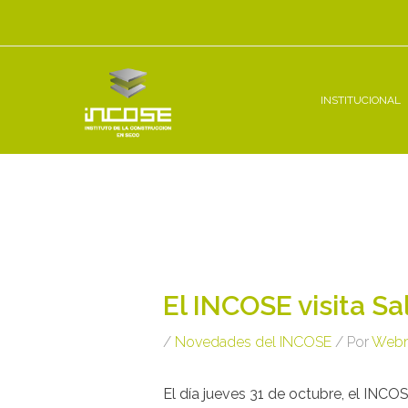
Ir
al
contenido
INSTITUCIONAL
Navegación
de
entradas
El INCOSE visita Sa
/
Novedades del INCOSE
/ Por
Webm
El día jueves 31 de octubre, el INCOS