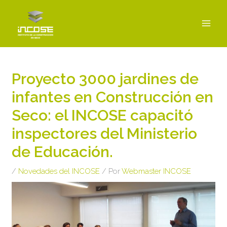
Ir
MAI
al
MEN
contenido
Navegación
de
Proyecto 3000 jardines de
entradas
infantes en Construcción en
Seco: el INCOSE capacitó
inspectores del Ministerio
de Educación.
/
Novedades del INCOSE
/ Por
Webmaster INCOSE