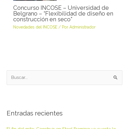
Concurso INCOSE – Universidad de
Belgrano – “Flexibilidad de diseño en
construcción en seco”
Novedades del INCOSE
/ Por
Administrador
B
u
s
c
Entradas recientes
a
r
El fin del mito: Construir en Steel Framing ya cuesta lo