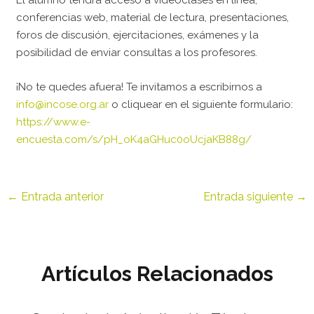
El alumno tendrá acceso a videoclases en línea,
conferencias web, material de lectura, presentaciones,
foros de discusión, ejercitaciones, exámenes y la
posibilidad de enviar consultas a los profesores.
¡No te quedes afuera! Te invitamos a escribirnos a
info@incose.org.ar
o cliquear en el siguiente formulario:
https://www.e-
encuesta.com/s/pH_oK4aGHuc0oUcjaKB88g/
←
Entrada anterior
Entrada siguiente
→
Artículos Relacionados