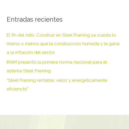
s
c
Entradas recientes
a
r
El fin del mito: Construir en Steel Framing ya cuesta lo
p
mismo o menos que la construcción húmeda y le gana
o
a la inflación del sector
r
IRAM presentó la primera norma nacional para el
:
sistema Steel Framing
“Steel Framing rentable, veloz y energeticamente
eficiencte”