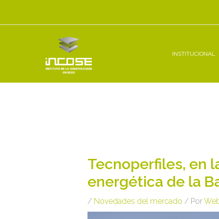
Ir
al
contenido
INSTITUCIONAL
Navegación
de
entradas
Tecnoperfiles, en l
energética de la 
/
Novedades del mercado
/ Por
Web