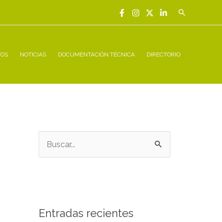
Buscar
TOS
NOTICIAS
DOCUMENTACIÓN TÉCNICA
DIRECTORIO
B
u
s
c
a
Entradas recientes