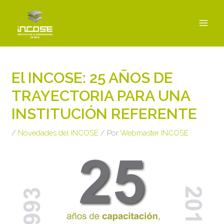
Ir
MAI
al
MEN
contenido
Navegación
de
El INCOSE: 25 AÑOS DE
entradas
TRAYECTORIA PARA UNA
INSTITUCIÓN REFERENTE
/
Novedades del INCOSE
/ Por
Webmaster INCOSE