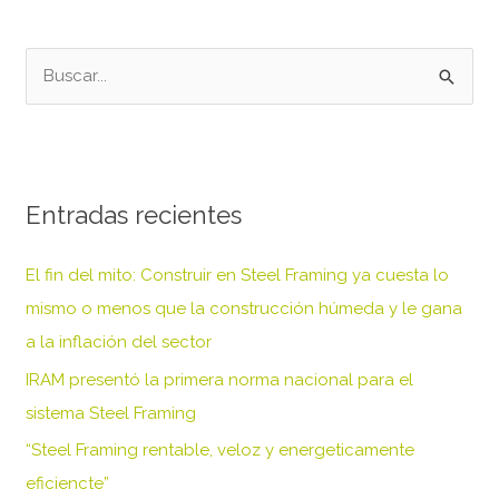
B
u
s
c
Entradas recientes
a
r
El fin del mito: Construir en Steel Framing ya cuesta lo
p
mismo o menos que la construcción húmeda y le gana
o
a la inflación del sector
r
IRAM presentó la primera norma nacional para el
:
sistema Steel Framing
“Steel Framing rentable, veloz y energeticamente
eficiencte”