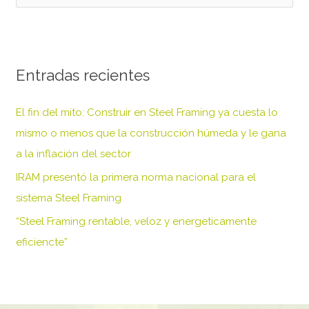
u
s
c
Entradas recientes
a
r
El fin del mito: Construir en Steel Framing ya cuesta lo
p
mismo o menos que la construcción húmeda y le gana
o
a la inflación del sector
r
IRAM presentó la primera norma nacional para el
:
sistema Steel Framing
“Steel Framing rentable, veloz y energeticamente
eficiencte”