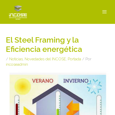
Ir
MAI
al
MEN
contenido
Navegación
de
El Steel Framing y la
entradas
Eficiencia energética
/
Noticias
,
Novedades del INCOSE
,
Portada
/ Por
incoseadmin